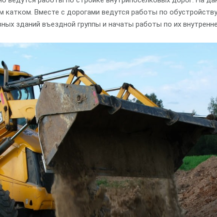
но ведутся работы по стройке внутрипоселковых дорог. На д
м катком. Вместе с дорогами ведутся работы по обустройств
ых зданий въездной группы и начаты работы по их внутренне