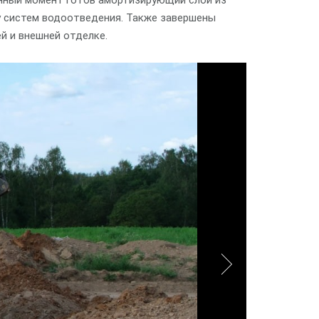
анный момент готов амортизирующий слой из
у систем водоотведения. Также завершены
й и внешней отделке.