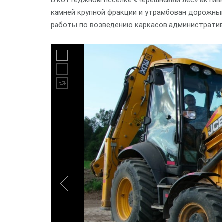
В коттеджном посёлке «Черешневый лес» актив
камней крупной фракции и утрамбован дорожны
работы по возведению каркасов административн