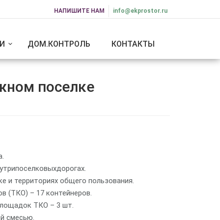
НАПИШИТЕ НАМ
info@ekprostor.ru
И
ДОМ.КОНТРОЛЬ
КОНТАКТЫ
жном поселке
.
нутрипоселковыхдорогах.
ке и территориях общего пользования.
 (ТКО) – 17 контейнеров.
площадок ТКО – 3 шт.
й смесью.