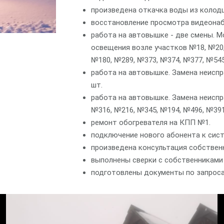
произведена откачка воды из колодц
восстановление просмотра видеона
работа на автовышке - две смены. 
освещения возле участков №18, №20,
№180, №289, №373, №374, №377, №545
работа на автовышке. Замена неиспр
шт.
работа на автовышке. Замена неиспр
№316, №216, №345, №194, №496, №391
ремонт обогревателя на КПП №1.
подключение нового абонента к сист
произведена консультация собствен
выполнены сверки с собственниками 
подготовлены документы по запроса