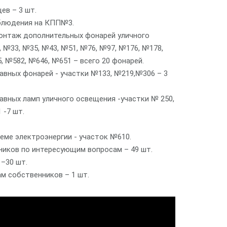
ев – 3 шт.
блюдения на КПП№3.
Монтаж дополнительных фонарей уличного
 №33, №35, №43, №51, №76, №97, №176, №178,
, №582, №646, №651 – всего 20 фонарей.
авных фонарей - участки №133, №219,№306 – 3
авных ламп уличного освещения -участки № 250,
 -7 шт.
еме электроэнергии - участок №610.
ников по интересующим вопросам – 49 шт.
–30 шт.
м собственников – 1 шт.